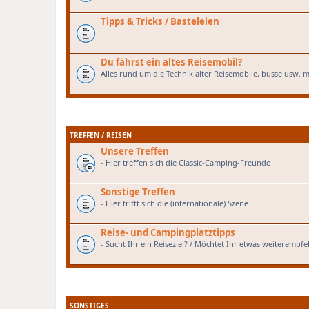
Tipps & Tricks / Basteleien
Du fährst ein altes Reisemobil?
Alles rund um die Technik alter Reisemobile, busse usw. m
TREFFEN / REISEN
Unsere Treffen
- Hier treffen sich die Classic-Camping-Freunde
Sonstige Treffen
- Hier trifft sich die (internationale) Szene
Reise- und Campingplatztipps
- Sucht Ihr ein Reiseziel? / Möchtet Ihr etwas weiterempfe
SONSTIGES