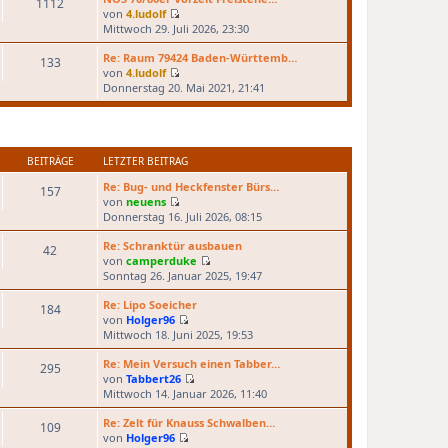
1112
e
r
von
4.ludolf
N
s
B
Mittwoch 29. Juli 2026, 23:30
e
t
e
u
e
Re: Raum 79424 Baden-Württemb…
i
133
e
r
von
4.ludolf
t
N
s
B
Donnerstag 20. Mai 2021, 21:41
r
e
t
e
a
u
e
i
g
e
r
t
s
B
r
t
e
BEITRÄGE
LETZTER BEITRAG
a
e
i
g
Re: Bug- und Heckfenster Bürs…
r
157
t
von
neuens
B
r
N
Donnerstag 16. Juli 2026, 08:15
e
a
e
i
g
u
Re: Schranktür ausbauen
42
t
e
von
camperduke
r
N
s
Sonntag 26. Januar 2025, 19:47
a
e
t
g
u
e
Re: Lipo Soeicher
184
e
r
von
Holger96
N
s
B
Mittwoch 18. Juni 2025, 19:53
e
t
e
u
e
Re: Mein Versuch einen Tabber…
i
295
e
r
von
Tabbert26
t
N
s
B
Mittwoch 14. Januar 2026, 11:40
r
e
t
e
a
u
e
Re: Zelt für Knauss Schwalben…
i
g
109
e
r
von
Holger96
t