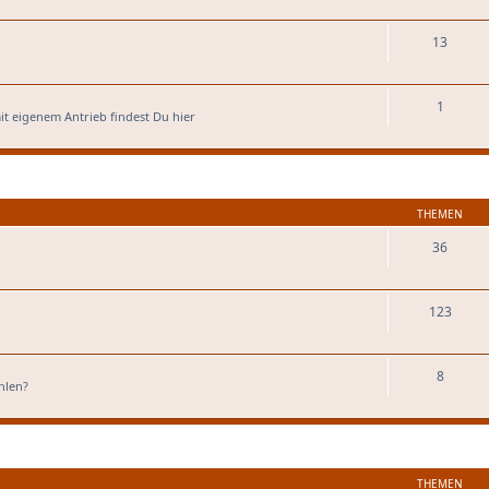
13
1
it eigenem Antrieb findest Du hier
THEMEN
36
123
8
hlen?
THEMEN