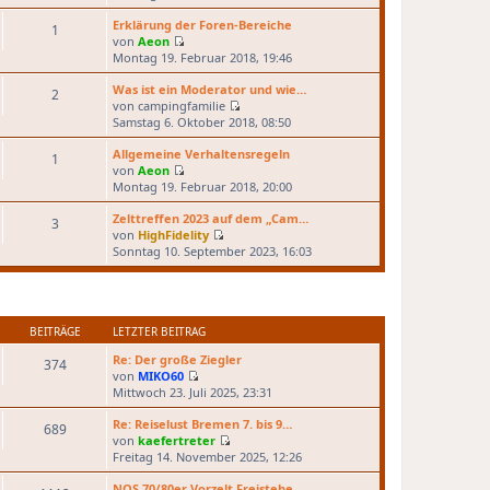
e
u
Erklärung der Foren-Bereiche
1
e
von
Aeon
N
s
Montag 19. Februar 2018, 19:46
e
t
u
e
Was ist ein Moderator und wie…
2
e
r
von
campingfamilie
N
s
B
Samstag 6. Oktober 2018, 08:50
e
t
e
u
e
Allgemeine Verhaltensregeln
i
1
e
r
von
Aeon
t
N
s
B
Montag 19. Februar 2018, 20:00
r
e
t
e
a
u
e
Zelttreffen 2023 auf dem „Cam…
i
g
3
e
r
von
HighFidelity
t
N
s
B
Sonntag 10. September 2023, 16:03
r
e
t
e
a
u
e
i
g
e
r
t
s
B
r
t
e
BEITRÄGE
LETZTER BEITRAG
a
e
i
g
Re: Der große Ziegler
r
374
t
von
MIKO60
B
r
N
Mittwoch 23. Juli 2025, 23:31
e
a
e
i
g
u
Re: Reiselust Bremen 7. bis 9…
689
t
e
von
kaefertreter
r
N
s
Freitag 14. November 2025, 12:26
a
e
t
g
u
e
NOS 70/80er Vorzelt Freistehe…