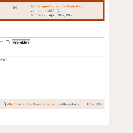
e
i
g
Re: Camper*innen für Quiz-Sho…
r
64
t
von
tabbert660t
B
r
N
Montag 25. April 2022, 08:23
e
a
e
i
g
u
t
e
r
s
a
t
g
e
ben
r
B
e
i
uten)
t
r
a
g
Alle Cookies des Boards löschen
Alle Zeiten sind
UTC+02:00