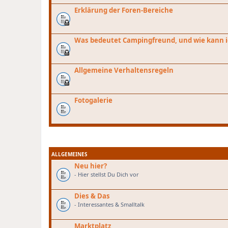
Erklärung der Foren-Bereiche
Was bedeutet Campingfreund, und wie kann i
Allgemeine Verhaltensregeln
Fotogalerie
ALLGEMEINES
Neu hier?
- Hier stellst Du Dich vor
Dies & Das
- Interessantes & Smalltalk
Marktplatz