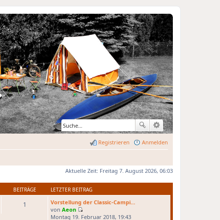
Registrieren
Anmelden
Aktuelle Zeit: Freitag 7. August 2026, 06:03
BEITRÄGE
LETZTER BEITRAG
Vorstellung der Classic-Campi…
1
von
Aeon
N
Montag 19. Februar 2018, 19:43