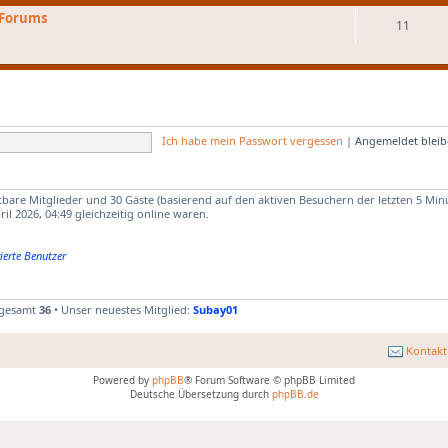
 Forums
11
Ich habe mein Passwort vergessen
|
Angemeldet blei
htbare Mitglieder und 30 Gäste (basierend auf den aktiven Besuchern der letzten 5 Min
l 2026, 04:49 gleichzeitig online waren.
ierte Benutzer
sgesamt
36
• Unser neuestes Mitglied:
Subay01
Kontakt
Powered by
phpBB
® Forum Software © phpBB Limited
Deutsche Übersetzung durch
phpBB.de