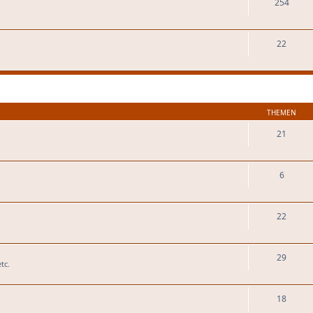
254
22
THEMEN
21
6
22
29
tc.
18