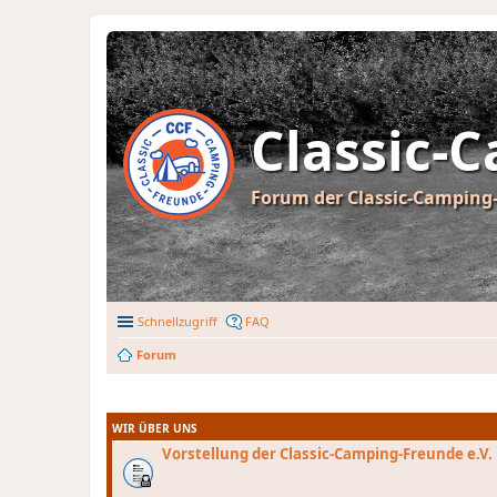
Classic-
Forum der Classic-Camping-
Schnellzugriff
FAQ
Forum
WIR ÜBER UNS
Vorstellung der Classic-Camping-Freunde e.V.