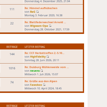
N
s
B
Donnerstag 4. Dezember 2025, 21:04
r
e
t
e
a
u
e
Re: Himmel aufhübschen
i
g
111
e
r
von
BaG
t
N
s
B
Montag 3. Februar 2020, 16:38
r
e
t
e
a
u
e
Re: Blattfederwechsel Arnold …
i
g
22
e
r
von
Wigwam-Opa
t
N
s
B
Donnerstag 28. Oktober 2021, 17:59
r
e
t
e
a
u
e
i
g
e
r
t
s
B
r
t
e
BEITRÄGE
LETZTER BEITRAG
a
e
i
g
Re: CCF Herbsttreffen 2.-5.10…
r
144
t
von
HighFidelity
B
r
N
Sonntag 28. Juni 2026, 20:11
e
a
e
i
g
u
Re: Duisburg Mühlenweide vom …
1016
t
e
von
neuens
r
N
s
Mittwoch 1. Juli 2026, 15:07
a
e
t
g
u
e
Re: Grüße aus den Alpen
74
e
r
von
Fawoboo
N
s
B
Mittwoch 10. April 2024, 18:45
e
t
e
u
e
i
e
r
t
s
B
r
t
e
BEITRÄGE
LETZTER BEITRAG
a