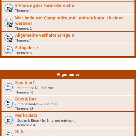
Erklärung der Foren-Bereiche
Themen:
1
Was bedeutet Campingfreund, und wie kann ich einer
werden?
Themen:
2
Allgemeine Verhaltensregeln
Themen:
1
Fotogalerie
Themen:
3
Allgemeines
Neu hier?
- Hier stellst Du Dich vor
Themen:
46
Dies & Das
- Interessantes & Smalltalk
Themen:
65
Marktplatz
- Suche & Biete / Im Internet entdeckt
Themen:
254
Hilfe