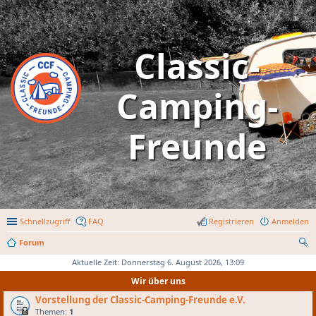
Classic-
Camping-
Freunde
Schnellzugriff
FAQ
Registrieren
Anmelden
Forum
uc
Aktuelle Zeit: Donnerstag 6. August 2026, 13:09
he
Wir über uns
Vorstellung der Classic-Camping-Freunde e.V.
Themen:
1