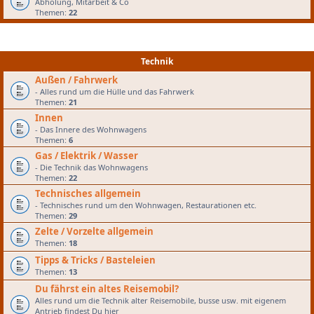
Abholung, Mitarbeit & Co
Themen:
22
Technik
Außen / Fahrwerk
- Alles rund um die Hülle und das Fahrwerk
Themen:
21
Innen
- Das Innere des Wohnwagens
Themen:
6
Gas / Elektrik / Wasser
- Die Technik das Wohnwagens
Themen:
22
Technisches allgemein
- Technisches rund um den Wohnwagen, Restaurationen etc.
Themen:
29
Zelte / Vorzelte allgemein
Themen:
18
Tipps & Tricks / Basteleien
Themen:
13
Du fährst ein altes Reisemobil?
Alles rund um die Technik alter Reisemobile, busse usw. mit eigenem
Antrieb findest Du hier