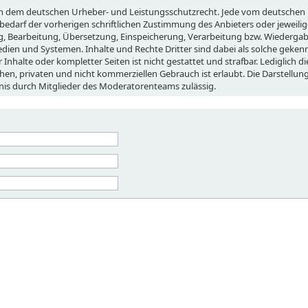
egen dem deutschen Urheber- und Leistungsschutzrecht. Jede vom deutschen
edarf der vorherigen schriftlichen Zustimmung des Anbieters oder jeweili
ung, Bearbeitung, Übersetzung, Einspeicherung, Verarbeitung bzw. Wiederga
ien und Systemen. Inhalte und Rechte Dritter sind dabei als solche geken
Inhalte oder kompletter Seiten ist nicht gestattet und strafbar. Lediglich di
en, privaten und nicht kommerziellen Gebrauch ist erlaubt. Die Darstellung
ubnis durch Mitglieder des Moderatorenteams zulässig.