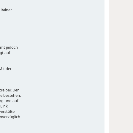
 Rainer
mmt jedoch
gt auf
Mit der
reiber. Der
ße bestehen.
ung und auf
 Link
sverstöße
nverzüglich