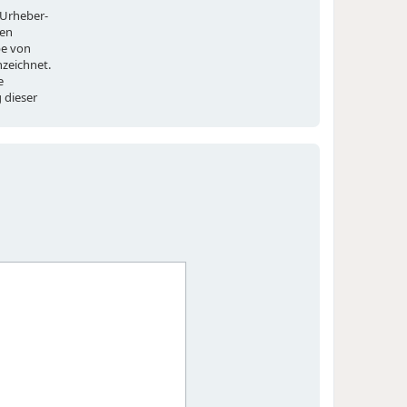
 Urheber-
gen
be von
nzeichnet.
e
 dieser