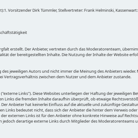
:1. Vorsitzender Dirk Tümmler, Stellvertreter: Frank Helminski, Kassenwart:
chäftstätigkeit
rgfalt erstellt. Der Anbieter, vertreten durch das Moderatorenteam, überni
alität der bereitgestellten Inhalte. Die Nutzung der Inhalte der Website erfol
des jeweiligen Autors und nicht immer die Meinung des Anbieters wieder. 
ei Vertragsverhältnis zwischen dem Nutzer und dem Anbieter zustande.
"externe Links"). Diese Websites unterliegen der Haftung der jeweiligen Bet
en Links die fremden Inhalte daraufhin überprüft, ob etwaige Rechtsverstö
Der Anbieter hat keinerlei Einfluss auf die aktuelle und zukünftige Gestalt
en Links bedeutet nicht, dass sich der Anbieter die hinter dem Verweis oder
e der externen Links ist für den Anbieter ohne konkrete Hinweise auf Recht
n jedoch derartige externe Links durch Mitglieder des Moderatorenteams u