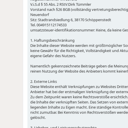
V.i.S.d § 55 Abs. 2 RStV:Dirk Tümmler
Vorstand nach §26 BGB (vollständig vertretungsberechtigt)
Neuendorf
Sitz: Stadtrandsiedlung 6, 38170 Schöppenstedt
Tel. 004915112174533
umsatzsteuer-identifikationsnummer: Keine, da keine Ges
1. Haftungsbeschränkung
Die Inhalte dieser Website werden mit größtmöglicher So
keine Gewähr für die Richtigkeit, Vollständigkeit und Aktu
eigene Gefahr des Nutzers.
Namentlich gekennzeichnete Beiträge geben die Meinung 
reinen Nutzung der Website des Anbieters kommt keinerl
2. Externe Links
Diese Website enthält Verknüpfungen zu Websites Dritter (
Anbieter hat bei der erstmaligen Verknüpfung der extern
Zu dem Zeitpunkt waren keine Rechtsverstöße ersichtlich. 
die Inhalte der verknüpften Seiten. Das Setzen von extern
liegenden Inhalte zu Eigen macht. Eine ständige Kontroll
nicht zumutbar. Bei Kenntnis von Rechtsverstößen werde
gelöscht.
3. Urheber- und Leistungsschutzrechte