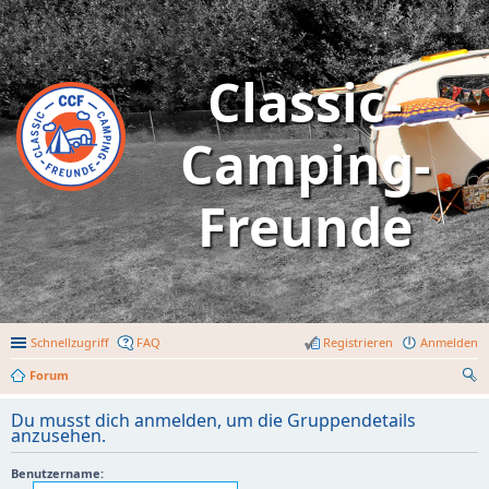
Classic-
Camping-
Freunde
Schnellzugriff
FAQ
Registrieren
Anmelden
Forum
uc
Du musst dich anmelden, um die Gruppendetails
he
anzusehen.
Benutzername: