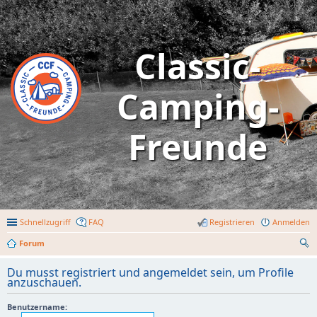
Classic-
Camping-
Freunde
Schnellzugriff
FAQ
Registrieren
Anmelden
Forum
uc
Du musst registriert und angemeldet sein, um Profile
he
anzuschauen.
Benutzername: