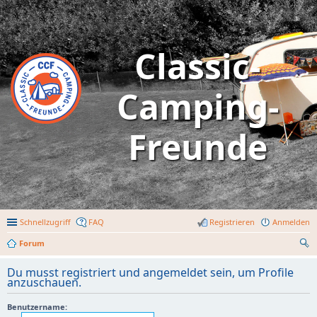
Classic-
Camping-
Freunde
Schnellzugriff
FAQ
Registrieren
Anmelden
Forum
uc
Du musst registriert und angemeldet sein, um Profile
he
anzuschauen.
Benutzername: