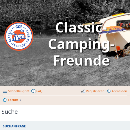
Classic-
Camping-
Freunde
Schnellzugriff
FAQ
Registrieren
Anmelden
Forum
Suche
SUCHANFRAGE