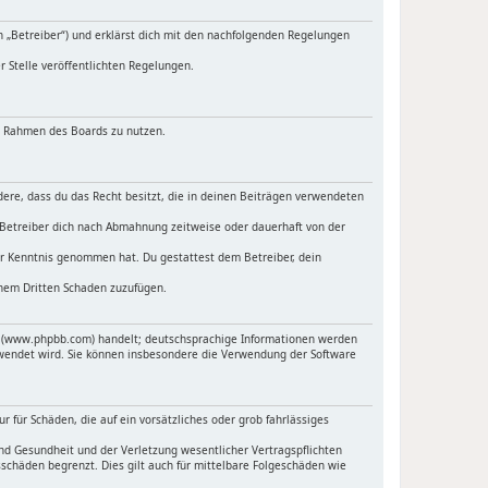
n „Betreiber“) und erklärst dich mit den nachfolgenden Regelungen
r Stelle veröffentlichten Regelungen.
im Rahmen des Boards zu nutzen.
ndere, dass du das Recht besitzt, die in deinen Beiträgen verwendeten
 Betreiber dich nach Abmahnung zeitweise oder dauerhaft von der
 zur Kenntnis genommen hat. Du gestattest dem Betreiber, dein
inem Dritten Schaden zuzufügen.
ed (www.phpbb.com) handelt; deutschsprachige Informationen werden
rwendet wird. Sie können insbesondere die Verwendung der Software
 für Schäden, die auf ein vorsätzliches oder grob fahrlässiges
nd Gesundheit und der Verletzung wesentlicher Vertragspflichten
sschäden begrenzt. Dies gilt auch für mittelbare Folgeschäden wie