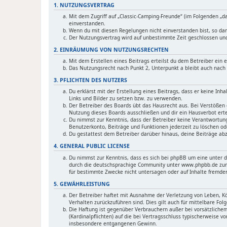
1. NUTZUNGSVERTRAG
Mit dem Zugriff auf „Classic-Camping-Freunde“ (im Folgenden „d
einverstanden.
Wenn du mit diesen Regelungen nicht einverstanden bist, so darf
Der Nutzungsvertrag wird auf unbestimmte Zeit geschlossen und 
2. EINRÄUMUNG VON NUTZUNGSRECHTEN
Mit dem Erstellen eines Beitrags erteilst du dem Betreiber ein
Das Nutzungsrecht nach Punkt 2, Unterpunkt a bleibt auch nac
3. PFLICHTEN DES NUTZERS
Du erklärst mit der Erstellung eines Beitrags, dass er keine Inh
Links und Bilder zu setzen bzw. zu verwenden.
Der Betreiber des Boards übt das Hausrecht aus. Bei Verstößen
Nutzung dieses Boards ausschließen und dir ein Hausverbot erte
Du nimmst zur Kenntnis, dass der Betreiber keine Verantwortung 
Benutzerkonto, Beiträge und Funktionen jederzeit zu löschen od
Du gestattest dem Betreiber darüber hinaus, deine Beiträge abz
4. GENERAL PUBLIC LICENSE
Du nimmst zur Kenntnis, dass es sich bei phpBB um eine unter d
durch die deutschsprachige Community unter www.phpbb.de zur V
für bestimmte Zwecke nicht untersagen oder auf Inhalte fremde
5. GEWÄHRLEISTUNG
Der Betreiber haftet mit Ausnahme der Verletzung von Leben, Kör
Verhalten zurückzuführen sind. Dies gilt auch für mittelbare 
Die Haftung ist gegenüber Verbrauchern außer bei vorsätzlichem
(Kardinalpflichten) auf die bei Vertragsschluss typischerweise 
insbesondere entgangenen Gewinn.