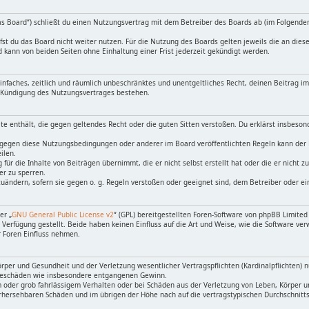
as Board“) schließt du einen Nutzungsvertrag mit dem Betreiber des Boards ab (im Folgende
st du das Board nicht weiter nutzen. Für die Nutzung des Boards gelten jeweils die an diese
kann von beiden Seiten ohne Einhaltung einer Frist jederzeit gekündigt werden.
 einfaches, zeitlich und räumlich unbeschränktes und unentgeltliches Recht, deinen Beitrag 
h Kündigung des Nutzungsvertrages bestehen.
alte enthält, die gegen geltendes Recht oder die guten Sitten verstoßen. Du erklärst insbeso
 gegen diese Nutzungsbedingungen oder anderer im Board veröffentlichten Regeln kann der
ilen.
für die Inhalte von Beiträgen übernimmt, die er nicht selbst erstellt hat oder die er nicht
er zu sperren.
uändern, sofern sie gegen o. g. Regeln verstoßen oder geeignet sind, dem Betreiber oder e
er „
GNU General Public License v2
“ (GPL) bereitgestellten Foren-Software von phpBB Limit
erfügung gestellt. Beide haben keinen Einfluss auf die Art und Weise, wie die Software ve
r Foren Einfluss nehmen.
per und Gesundheit und der Verletzung wesentlicher Vertragspflichten (Kardinalpflichten) nur
Folgeschäden wie insbesondere entgangenen Gewinn.
 oder grob fahrlässigem Verhalten oder bei Schäden aus der Verletzung von Leben, Körper u
vorhersehbaren Schäden und im übrigen der Höhe nach auf die vertragstypischen Durchschnitt