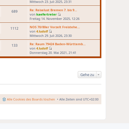
N
Mittwoch 23. Juli 2025, 23:31
e
u
Re: Reiselust Bremen 7. bis 9…
689
e
von
kaefertreter
N
s
Freitag 14. November 2025, 12:26
e
t
u
e
NOS 70/80er Vorzelt Freistehe…
1112
e
r
von
4.ludolf
N
s
B
Mittwoch 29. Juli 2026, 23:30
e
t
e
u
e
Re: Raum 79424 Baden-Württemb…
i
133
e
r
von
4.ludolf
t
N
s
B
Donnerstag 20. Mai 2021, 21:41
r
e
t
e
a
u
e
i
g
e
r
t
s
B
r
t
e
a
Gehe zu
e
i
g
r
t
B
r
e
a
i
g
Alle Cookies des Boards löschen
Alle Zeiten sind
UTC+02:00
t
r
a
g