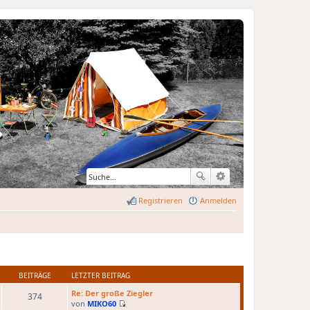
Registrieren
Anmelden
BEITRÄGE
LETZTER BEITRAG
Re: Der große Ziegler
374
von
MIKO60