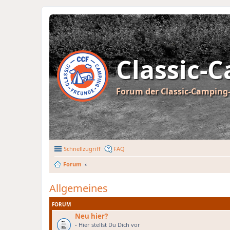
Classic-
Forum der Classic-Camping-
Schnellzugriff
FAQ
Forum
Allgemeines
FORUM
Neu hier?
- Hier stellst Du Dich vor