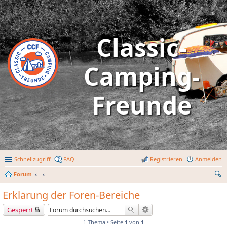
Classic-
Camping-
Freunde
Schnellzugriff
FAQ
Registrieren
Anmelden
Forum
uc
Erklärung der Foren-Bereiche
he
Gesperrt
1 Thema • Seite
1
von
1