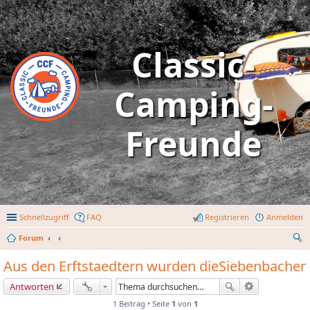
Classic-
Camping-
Freunde
Schnellzugriff
FAQ
Registrieren
Anmelden
Forum
uc
Aus den Erftstaedtern wurden dieSiebenbacher
he
Antworten
1 Beitrag • Seite
1
von
1