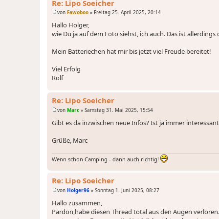
Re: Lipo Soeicher
von
Fawoboo
»
Freitag 25. April 2025, 20:14
B
e
Hallo Holger,
i
wie Du ja auf dem Foto siehst, ich auch. Das ist allerding
t
r
a
Mein Batteriechen hat mir bis jetzt viel Freude bereitet!
g
Viel Erfolg
Rolf
Re: Lipo Soeicher
von
Marc
»
Samstag 31. Mai 2025, 15:54
B
e
Gibt es da inzwischen neue Infos? Ist ja immer interessant
i
t
r
Grüße, Marc
a
g
Wenn schon Camping - dann auch richtig!
Re: Lipo Soeicher
von
Holger96
»
Sonntag 1. Juni 2025, 08:27
B
e
Hallo zusammen,
i
Pardon,habe diesen Thread total aus den Augen verloren…
t
r