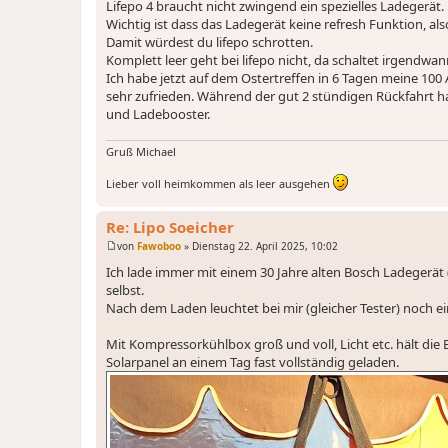
r
Lifepo 4 braucht nicht zwingend ein spezielles Ladegerät.
a
Wichtig ist dass das Ladegerät keine refresh Funktion, also
g
Damit würdest du lifepo schrotten.
Komplett leer geht bei lifepo nicht, da schaltet irgendwa
Ich habe jetzt auf dem Ostertreffen in 6 Tagen meine 10
sehr zufrieden. Während der gut 2 stündigen Rückfahrt h
und Ladebooster.
Gruß Michael
Lieber voll heimkommen als leer ausgehen
Re: Lipo Soeicher
von
Fawoboo
»
Dienstag 22. April 2025, 10:02
B
e
Ich lade immer mit einem 30 Jahre alten Bosch Ladegerät (
i
selbst.
t
r
Nach dem Laden leuchtet bei mir (gleicher Tester) noch 
a
g
Mit Kompressorkühlbox groß und voll, Licht etc. hält die Ba
Solarpanel an einem Tag fast vollständig geladen.