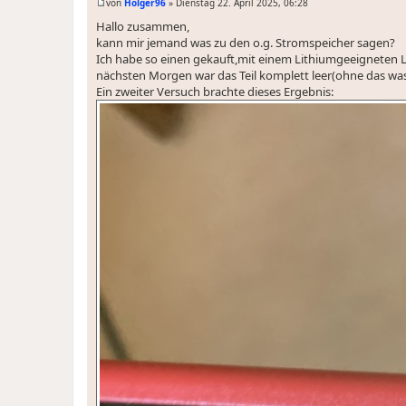
von
Holger96
»
Dienstag 22. April 2025, 06:28
B
e
Hallo zusammen,
i
kann mir jemand was zu den o.g. Stromspeicher sagen?
t
r
Ich habe so einen gekauft,mit einem Lithiumgeeignete
a
nächsten Morgen war das Teil komplett leer(ohne das was
g
Ein zweiter Versuch brachte dieses Ergebnis: