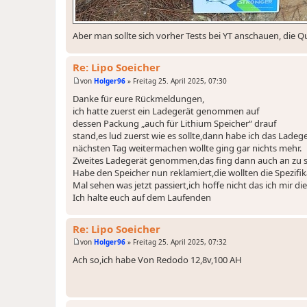
Aber man sollte sich vorher Tests bei YT anschauen, die Qua
Re: Lipo Soeicher
von
Holger96
»
Freitag 25. April 2025, 07:30
B
e
Danke für eure Rückmeldungen,
i
ich hatte zuerst ein Ladegerät genommen auf
t
r
dessen Packung „auch für Lithium Speicher“ drauf
a
stand,es lud zuerst wie es sollte,dann habe ich das Lad
g
nächsten Tag weitermachen wollte ging gar nichts mehr.
Zweites Ladegerät genommen,das fing dann auch an zu 
Habe den Speicher nun reklamiert,die wollten die Spezi
Mal sehen was jetzt passiert,ich hoffe nicht das ich mir
Ich halte euch auf dem Laufenden
Re: Lipo Soeicher
von
Holger96
»
Freitag 25. April 2025, 07:32
B
e
Ach so,ich habe Von Redodo 12,8v,100 AH
i
t
r
a
g