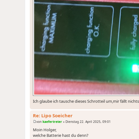
Ich glaube ich tausche dieses Schrotteil um,mir fällt nicht
Re: Lipo Soeicher
von
kaefertreter
»
Dienstag 22. April 2025, 09:01
B
e
Moin Holger,
i
welche Batterie hast du denn?
t