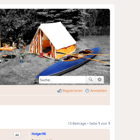
Registrieren
Anmelden
13 Beiträge • Seite
1
von
1
Holger96
Zitat