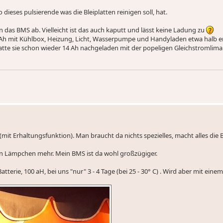
 dieses pulsierende was die Bleiplatten reinigen soll, hat.
nn das BMS ab. Vielleicht ist das auch kaputt und lässt keine Ladung zu
0 Ah mit Kühlbox, Heizung, Licht, Wasserpumpe und Handyladen etwa halb en
atte sie schon wieder 14 Ah nachgeladen mit der popeligen Gleichstromlim
mit Erhaltungsfunktion). Man braucht da nichts spezielles, macht alles die B
ein Lämpchen mehr. Mein BMS ist da wohl großzügiger.
tterie, 100 aH, bei uns "nur" 3 - 4 Tage (bei 25 - 30° C) . Wird aber mit eine