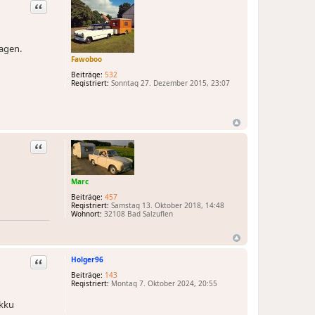
Zitat
ragen.
Fawoboo
Beiträge:
532
Registriert:
Sonntag 27. Dezember 2015, 23:07
Zitat
Marc
Beiträge:
457
Registriert:
Samstag 13. Oktober 2018, 14:48
Wohnort:
32108 Bad Salzuflen
Holger96
Zitat
Beiträge:
143
Registriert:
Montag 7. Oktober 2024, 20:55
Akku