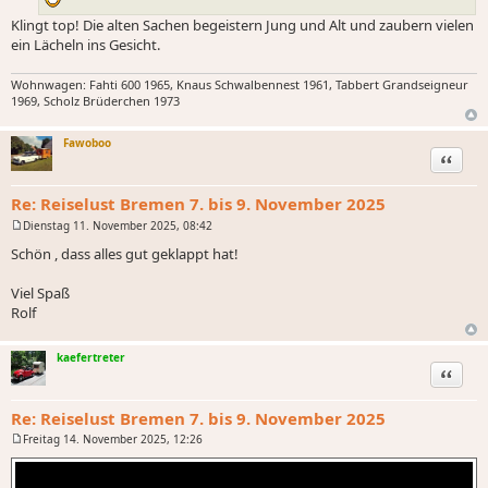
Klingt top! Die alten Sachen begeistern Jung und Alt und zaubern vielen
ein Lächeln ins Gesicht.
Wohnwagen: Fahti 600 1965, Knaus Schwalbennest 1961, Tabbert Grandseigneur
1969, Scholz Brüderchen 1973
Fawoboo
Zitat
Re: Reiselust Bremen 7. bis 9. November 2025
Dienstag 11. November 2025, 08:42
B
e
Schön , dass alles gut geklappt hat!
i
t
r
Viel Spaß
a
Rolf
g
kaefertreter
Zitat
Re: Reiselust Bremen 7. bis 9. November 2025
Freitag 14. November 2025, 12:26
B
e
i