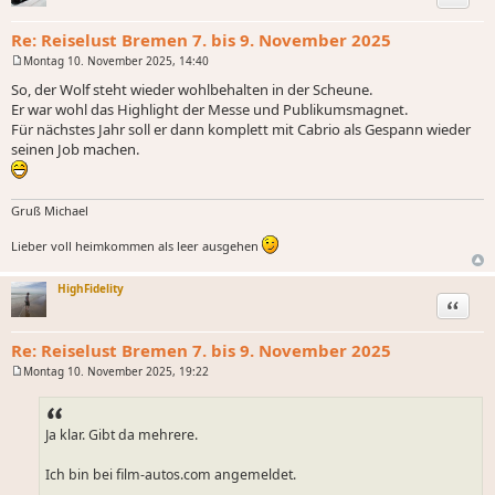
Re: Reiselust Bremen 7. bis 9. November 2025
Montag 10. November 2025, 14:40
B
e
So, der Wolf steht wieder wohlbehalten in der Scheune.
i
Er war wohl das Highlight der Messe und Publikumsmagnet.
t
r
Für nächstes Jahr soll er dann komplett mit Cabrio als Gespann wieder
a
seinen Job machen.
g
Gruß Michael
Lieber voll heimkommen als leer ausgehen
HighFidelity
Zitat
Re: Reiselust Bremen 7. bis 9. November 2025
Montag 10. November 2025, 19:22
B
e
i
t
Ja klar. Gibt da mehrere.
r
a
g
Ich bin bei film-autos.com angemeldet.