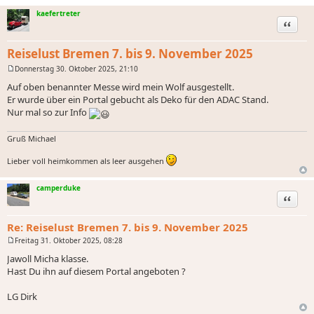
kaefertreter
Zitat
Reiselust Bremen 7. bis 9. November 2025
Donnerstag 30. Oktober 2025, 21:10
B
e
Auf oben benannter Messe wird mein Wolf ausgestellt.
i
Er wurde über ein Portal gebucht als Deko für den ADAC Stand.
t
r
Nur mal so zur Info
a
g
Gruß Michael
Lieber voll heimkommen als leer ausgehen
camperduke
Zitat
Re: Reiselust Bremen 7. bis 9. November 2025
Freitag 31. Oktober 2025, 08:28
B
e
Jawoll Micha klasse.
i
Hast Du ihn auf diesem Portal angeboten ?
t
r
a
LG Dirk
g