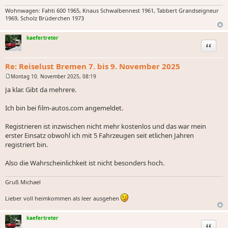
Wohnwagen: Fahti 600 1965, Knaus Schwalbennest 1961, Tabbert Grandseigneur
1969, Scholz Brüderchen 1973
kaefertreter
Zitat
Re: Reiselust Bremen 7. bis 9. November 2025
Montag 10. November 2025, 08:19
B
e
Ja klar. Gibt da mehrere.
i
t
r
Ich bin bei film-autos.com angemeldet.
a
g
Registrieren ist inzwischen nicht mehr kostenlos und das war mein
erster Einsatz obwohl ich mit 5 Fahrzeugen seit etlichen Jahren
registriert bin.
Also die Wahrscheinlichkeit ist nicht besonders hoch.
Gruß Michael
Lieber voll heimkommen als leer ausgehen
kaefertreter
Zitat