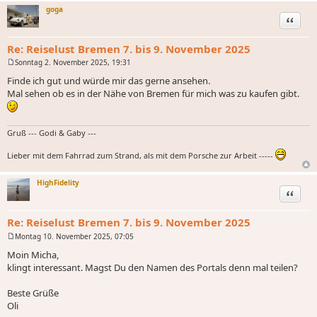
g
goga
Zitat
Re: Reiselust Bremen 7. bis 9. November 2025
Sonntag 2. November 2025, 19:31
B
e
Finde ich gut und würde mir das gerne ansehen.
i
Mal sehen ob es in der Nähe von Bremen für mich was zu kaufen gibt.
t
r
a
g
Gruß --- Godi & Gaby ---
Lieber mit dem Fahrrad zum Strand, als mit dem Porsche zur Arbeit -----
HighFidelity
Zitat
Re: Reiselust Bremen 7. bis 9. November 2025
Montag 10. November 2025, 07:05
B
e
Moin Micha,
i
klingt interessant. Magst Du den Namen des Portals denn mal teilen?
t
r
a
Beste Grüße
g
Oli