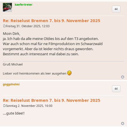
kaefertreter
Zitat
Re: Reiselust Bremen 7. bis 9. November 2025
Freitag 31. Oktober 2025, 12:03
B
e
Moin Dirk,
i
ja. Ich hab da alle meine Oldies bis auf den T3 angeboten.
t
r
War auch schon mal für ne Filmproduktion im Schwarzwald
a
vorgemerkt. Aber da ist leider nichts draus geworden.
g
Bestimmt auch interessant mal dabei zu sein.
Gruß Michael
Lieber voll heimkommen als leer ausgehen
goggohelmi
Zitat
Re: Reiselust Bremen 7. bis 9. November 2025
Sonntag 2. November 2025, 16:00
B
e
....gute Idee!!
i
t
r
a