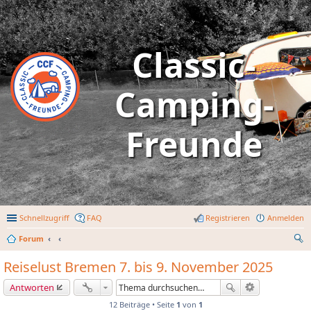
Classic-
Camping-
Freunde
Schnellzugriff
FAQ
Registrieren
Anmelden
Forum
uc
Reiselust Bremen 7. bis 9. November 2025
he
Antworten
12 Beiträge • Seite
1
von
1