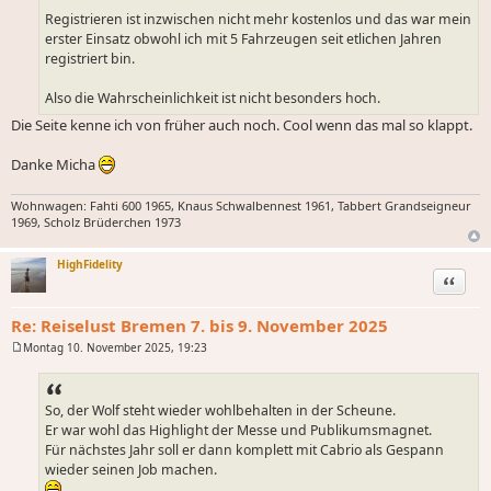
Registrieren ist inzwischen nicht mehr kostenlos und das war mein
erster Einsatz obwohl ich mit 5 Fahrzeugen seit etlichen Jahren
registriert bin.
Also die Wahrscheinlichkeit ist nicht besonders hoch.
Die Seite kenne ich von früher auch noch. Cool wenn das mal so klappt.
Danke Micha
Wohnwagen: Fahti 600 1965, Knaus Schwalbennest 1961, Tabbert Grandseigneur
1969, Scholz Brüderchen 1973
HighFidelity
Zitat
Re: Reiselust Bremen 7. bis 9. November 2025
Montag 10. November 2025, 19:23
B
e
i
t
So, der Wolf steht wieder wohlbehalten in der Scheune.
r
a
Er war wohl das Highlight der Messe und Publikumsmagnet.
g
Für nächstes Jahr soll er dann komplett mit Cabrio als Gespann
wieder seinen Job machen.