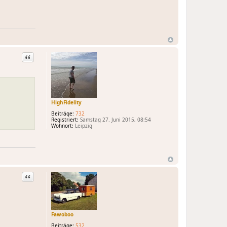
Zitat
HighFidelity
Beiträge:
732
Registriert:
Samstag 27. Juni 2015, 08:54
Wohnort:
Leipzig
Zitat
Fawoboo
Beiträge:
532