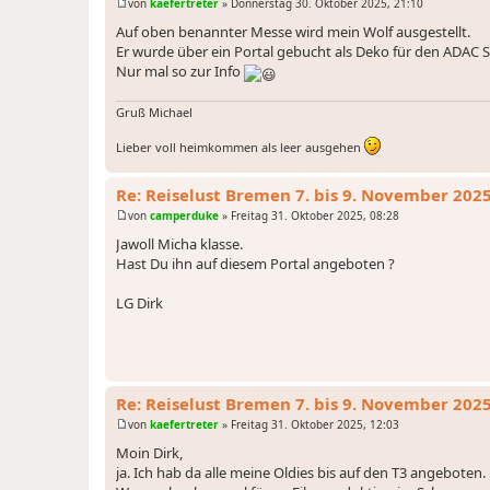
von
kaefertreter
»
Donnerstag 30. Oktober 2025, 21:10
B
e
Auf oben benannter Messe wird mein Wolf ausgestellt.
i
Er wurde über ein Portal gebucht als Deko für den ADAC 
t
r
Nur mal so zur Info
a
g
Gruß Michael
Lieber voll heimkommen als leer ausgehen
Re: Reiselust Bremen 7. bis 9. November 202
von
camperduke
»
Freitag 31. Oktober 2025, 08:28
B
e
Jawoll Micha klasse.
i
Hast Du ihn auf diesem Portal angeboten ?
t
r
a
LG Dirk
g
Re: Reiselust Bremen 7. bis 9. November 202
von
kaefertreter
»
Freitag 31. Oktober 2025, 12:03
B
e
Moin Dirk,
i
ja. Ich hab da alle meine Oldies bis auf den T3 angeboten.
t
r