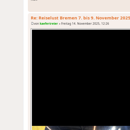
Re: Reiselust Bremen 7. bis 9. November 202
von
kaefertreter
»
Freitag 14. November 2025, 12:26
B
e
i
t
r
a
g