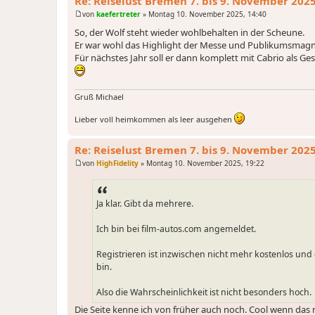
Re: Reiselust Bremen 7. bis 9. November 202
von
kaefertreter
»
Montag 10. November 2025, 14:40
B
e
So, der Wolf steht wieder wohlbehalten in der Scheune.
i
Er war wohl das Highlight der Messe und Publikumsmagn
t
r
Für nächstes Jahr soll er dann komplett mit Cabrio als G
a
g
Gruß Michael
Lieber voll heimkommen als leer ausgehen
Re: Reiselust Bremen 7. bis 9. November 202
von
HighFidelity
»
Montag 10. November 2025, 19:22
B
e
i
t
Ja klar. Gibt da mehrere.
r
a
g
Ich bin bei film-autos.com angemeldet.
Registrieren ist inzwischen nicht mehr kostenlos und 
bin.
Also die Wahrscheinlichkeit ist nicht besonders hoch.
Die Seite kenne ich von früher auch noch. Cool wenn das 