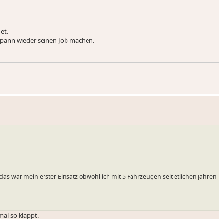
5
et.
espann wieder seinen Job machen.
5
das war mein erster Einsatz obwohl ich mit 5 Fahrzeugen seit etlichen Jahren r
mal so klappt.