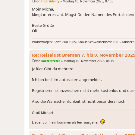
von
HighFidelity
»
Montag 10. November 2025, 07:05
B
e
Moin Micha,
i
klingt interessant. Magst Du den Namen des Portals denn
t
r
a
Beste Grüße
g
Oli
Wohnwagen: Fahti 600 1965, Knaus Schwalbennest 1961, Tabbert
Re: Reiselust Bremen 7. bis 9. November 202
von
kaefertreter
»
Montag 10. November 2025, 08:19
B
e
Ja klar. Gibt da mehrere.
i
t
r
Ich bin bei film-autos.com angemeldet.
a
g
Registrieren ist inzwischen nicht mehr kostenlos und das w
Also die Wahrscheinlichkeit ist nicht besonders hoch.
Gruß Michael
Lieber voll heimkommen als leer ausgehen