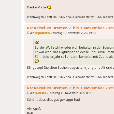
Danke Micha
Wohnwagen: Fahti 600 1965, Knaus Schwalbennest 1961, Tabbert
Re: Reiselust Bremen 7. bis 9. November 202
von
HighFidelity
»
Montag 10. November 2025, 19:23
B
e
i
t
So, der Wolf steht wieder wohlbehalten in der Scheun
r
a
Er war wohl das Highlight der Messe und Publikums
g
Für nächstes Jahr soll er dann komplett mit Cabrio a
Klingt top! Die alten Sachen begeistern Jung und Alt und z
Wohnwagen: Fahti 600 1965, Knaus Schwalbennest 1961, Tabbert
Re: Reiselust Bremen 7. bis 9. November 202
von
Fawoboo
»
Dienstag 11. November 2025, 08:42
B
e
Schön , dass alles gut geklappt hat!
i
t
r
Viel Spaß
a
Rolf
g