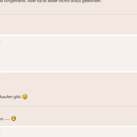
 vorgemerkt. Aber da ist leider nichts draus geworden.
5
5
kaufen gibt.
t -----
5