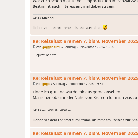
War auch schon mal für ne Filmproduktion im Schwarzwald
a
Bestimmt auch interessant mal dabei zu sein.
g
Gruß Michael
Lieber voll heimkommen als leer ausgehen
Re: Reiselust Bremen 7. bis 9. November 202
von
goggohelmi
»
Sonntag 2. November 2025, 16:00
B
e
....gute Idee!!
i
t
r
a
g
Re: Reiselust Bremen 7. bis 9. November 202
von
goga
»
Sonntag 2. November 2025, 19:31
B
e
Finde ich gut und würde mir das gerne ansehen.
i
Mal sehen ob es in der Nähe von Bremen für mich was zu 
t
r
a
g
Gruß --- Godi & Gaby ---
Lieber mit dem Fahrrad zum Strand, als mit dem Porsche zur Arbei
Re: Reiselust Bremen 7. bis 9. November 202